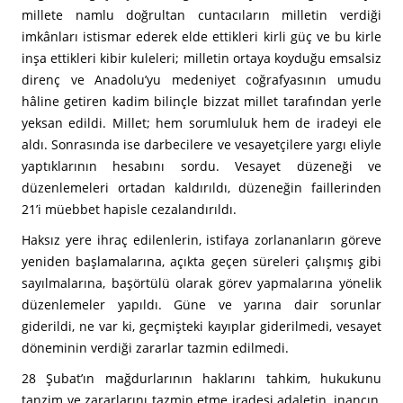
millete namlu doğrultan cuntacıların milletin verdiği
imkânları istismar ederek elde ettikleri kirli güç ve bu kirle
inşa ettikleri kibir kuleleri; milletin ortaya koyduğu emsalsiz
direnç ve Anadolu’yu medeniyet coğrafyasının umudu
hâline getiren kadim bilinçle bizzat millet tarafından yerle
yeksan edildi. Millet; hem sorumluluk hem de iradeyi ele
aldı. Sonrasında ise darbecilere ve vesayetçilere yargı eliyle
yaptıklarının hesabını sordu. Vesayet düzeneği ve
düzenlemeleri ortadan kaldırıldı, düzeneğin faillerinden
21’i müebbet hapisle cezalandırıldı.
Haksız yere ihraç edilenlerin, istifaya zorlananların göreve
yeniden başlamalarına, açıkta geçen süreleri çalışmış gibi
sayılmalarına, başörtülü olarak görev yapmalarına yönelik
düzenlemeler yapıldı. Güne ve yarına dair sorunlar
giderildi, ne var ki, geçmişteki kayıplar giderilmedi, vesayet
döneminin verdiği zararlar tazmin edilmedi.
28 Şubat’ın mağdurlarının haklarını tahkim, hukukunu
tanzim ve zararlarını tazmin etme iradesi adaletin, inancın,