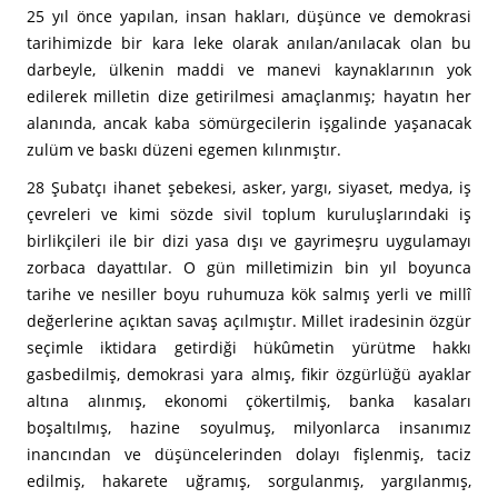
25 yıl önce yapılan, insan hakları, düşünce ve demokrasi
tarihimizde bir kara leke olarak anılan/anılacak olan bu
darbeyle, ülkenin maddi ve manevi kaynaklarının yok
edilerek milletin dize getirilmesi amaçlanmış; hayatın her
alanında, ancak kaba sömürgecilerin işgalinde yaşanacak
zulüm ve baskı düzeni egemen kılınmıştır.
28 Şubatçı ihanet şebekesi, asker, yargı, siyaset, medya, iş
çevreleri ve kimi sözde sivil toplum kuruluşlarındaki iş
birlikçileri ile bir dizi yasa dışı ve gayrimeşru uygulamayı
zorbaca dayattılar. O gün milletimizin bin yıl boyunca
tarihe ve nesiller boyu ruhumuza kök salmış yerli ve millî
değerlerine açıktan savaş açılmıştır. Millet iradesinin özgür
seçimle iktidara getirdiği hükûmetin yürütme hakkı
gasbedilmiş, demokrasi yara almış, fikir özgürlüğü ayaklar
altına alınmış, ekonomi çökertilmiş, banka kasaları
boşaltılmış, hazine soyulmuş, milyonlarca insanımız
inancından ve düşüncelerinden dolayı fişlenmiş, taciz
edilmiş, hakarete uğramış, sorgulanmış, yargılanmış,