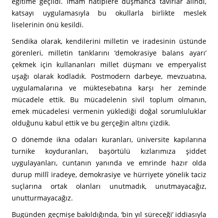
eğitime geçildi. İmam hatiplere düşmanca tavırlar alındı,
katsayı uygulamasıyla bu okullarla birlikte meslek
liselerinin önü kesildi.
Sendika olarak, kendilerini milletin ve iradesinin üstünde
görenleri, milletin tanklarını ‘demokrasiye balans ayarı’
çekmek için kullananları millet düşmanı ve emperyalist
uşağı olarak kodladık. Postmodern darbeye, mevzuatına,
uygulamalarına ve müktesebatına karşı her zeminde
mücadele ettik. Bu mücadelenin sivil toplum olmanın,
emek mücadelesi vermenin yüklediği doğal sorumluluklar
olduğunu kabul ettik ve bu gerçeğin altını çizdik.
O dönemde ikna odaları kuranları, üniversite kapılarına
turnike koyduranları, başörtülü kızlarımıza şiddet
uygulayanları, cuntanın yanında ve emrinde hazır olda
durup millî iradeye, demokrasiye ve hürriyete yönelik taciz
suçlarına ortak olanları unutmadık, unutmayacağız,
unutturmayacağız.
Bugünden geçmişe bakıldığında, ‘bin yıl süreceği’ iddiasıyla