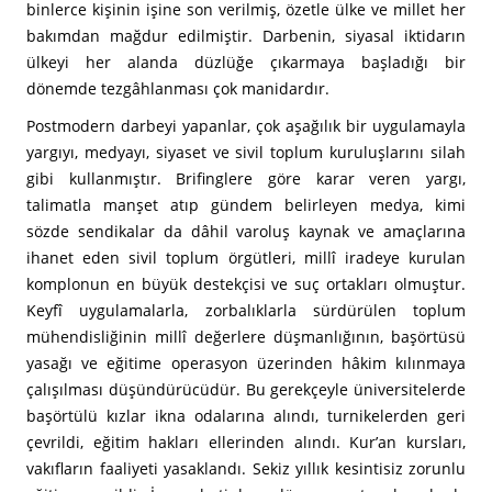
binlerce kişinin işine son verilmiş, özetle ülke ve millet her
bakımdan mağdur edilmiştir. Darbenin, siyasal iktidarın
ülkeyi her alanda düzlüğe çıkarmaya başladığı bir
dönemde tezgâhlanması çok manidardır.
Postmodern darbeyi yapanlar, çok aşağılık bir uygulamayla
yargıyı, medyayı, siyaset ve sivil toplum kuruluşlarını silah
gibi kullanmıştır. Brifinglere göre karar veren yargı,
talimatla manşet atıp gündem belirleyen medya, kimi
sözde sendikalar da dâhil varoluş kaynak ve amaçlarına
ihanet eden sivil toplum örgütleri, millî iradeye kurulan
komplonun en büyük destekçisi ve suç ortakları olmuştur.
Keyfî uygulamalarla, zorbalıklarla sürdürülen toplum
mühendisliğinin millî değerlere düşmanlığının, başörtüsü
yasağı ve eğitime operasyon üzerinden hâkim kılınmaya
çalışılması düşündürücüdür. Bu gerekçeyle üniversitelerde
başörtülü kızlar ikna odalarına alındı, turnikelerden geri
çevrildi, eğitim hakları ellerinden alındı. Kur’an kursları,
vakıfların faaliyeti yasaklandı. Sekiz yıllık kesintisiz zorunlu