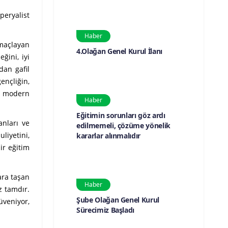
peryalist
Haber
amaçlayan
4.Olağan Genel Kurul İlanı
ğini, iyi
dan gafil
ençliğin,
ı, modern
Haber
Eğitimin sorunları göz ardı
anları ve
edilmemeli, çözüme yönelik
liyetini,
kararlar alınmalıdır
ir eğitim
ara taşan
Haber
z tamdır.
Şube Olağan Genel Kurul
veniyor,
Sürecimiz Başladı