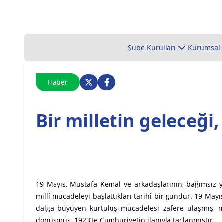
Şube Kurulları
Kurumsal
Haber
Bir milletin geleceği, 
19 Mayıs, Mustafa Kemal ve arkadaşlarının, bağımsız ya
millî mücadeleyi başlattıkları tarihî bir gündür. 19 May
dalga büyüyen kurtuluş mücadelesi zafere ulaşmış, mi
dönüşmüş, 1923’te Cumhuriyetin ilanıyla taçlanmıştır.