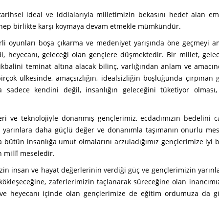
ihsel ideal ve iddialarıyla milletimizin bekasını hedef alan em
 ve hep birlikte karşı koymaya devam etmekle mümkündür.
kirli oyunları boşa çıkarma ve medeniyet yarışında öne geçmeyi 
, heyecanı, geleceği olan gençlere düşmektedir. Bir millet, gelece
istikbalini teminat altına alacak bilinç, varlığından anlam ve amacın
rçok ülkesinde, amaçsızlığın, idealsizliğin boşluğunda çırpınan g
a sadece kendini değil, insanlığın geleceğini tüketiyor olmas
eceri ve teknolojiyle donanmış gençlerimiz, ecdadımızın bedelini c
nı yarınlara daha güçlü değer ve donanımla taşımanın onurlu mesu
la bütün insanlığa umut olmalarını arzuladığımız gençlerimize iyi b
 millî meseledir.
izin insan ve hayat değerlerinin verdiği güç ve gençlerimizin yarınl
 kökleşeceğine, zaferlerimizin taçlanarak süreceğine olan inancımı
ve heyecanı içinde olan gençlerimize de eğitim ordumuza da gü