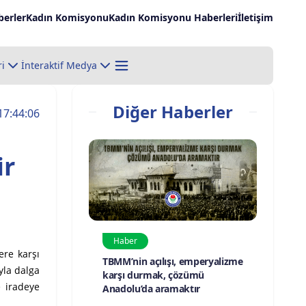
erler
Kadın Komisyonu
Kadın Komisyonu Haberleri
İletişim
ri
İnteraktif Medya
Diğer Haberler
17:44:06
ir
Haber
ere karşı
TBMM’nin açılışı, emperyalizme
yla dalga
karşı durmak, çözümü
e iradeye
Anadolu’da aramaktır