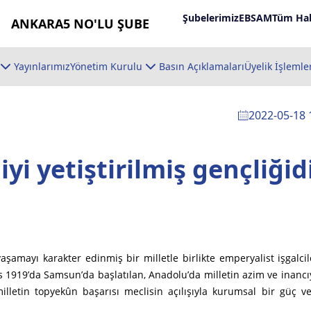
Şubelerimiz
EBSAM
Tüm Hab
ANKARA5 NO'LU ŞUBE
Yayınlarımız
Yönetim Kurulu
Basın Açıklamaları
Üyelik İşlemle
2022-05-18 
iyi yetiştirilmiş gençliğid
şamayı karakter edinmiş bir milletle birlikte emperyalist işgalcil
ıs 1919’da Samsun’da başlatılan, Anadolu’da milletin azim ve inancı
lletin topyekûn başarısı meclisin açılışıyla kurumsal bir güç v