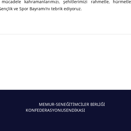
î mücadele kahramanlarımızı, şehitlerimizi rahmetle, hürmetle
ençlik ve Spor Bayramı’nı tebrik ediyoruz.
MEMUR-SEN
EĞİTİMCİLER BİRLİĞİ
KONFEDERASYONU
SENDİKASI