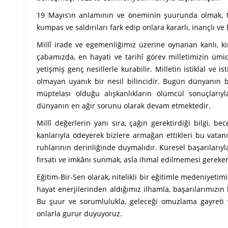
19 Mayıs’ın anlamının ve öneminin şuurunda olmak, tar
kumpas ve saldırıları fark edip onlara kararlı, inançlı
Millî irade ve egemenliğimiz üzerine oynanan kanlı, 
çabamızda, en hayati ve tarihî görev milletimizin ümidi
yetişmiş genç nesillerle kurabilir. Milletin istiklal ve 
olmayan uyanık bir nesil bilincidir. Bugün dünyanın bi
müptelası olduğu alışkanlıkların ölümcül sonuçlarıyl
dünyanın en ağır sorunu olarak devam etmektedir.
Millî değerlerin yanı sıra, çağın gerektirdiği bilgi, b
kanlarıyla ödeyerek bizlere armağan ettikleri bu vata
ruhlarının derinliğinde duymalıdır. Küresel başarılarıy
fırsatı ve imkânı sunmak, asla ihmal edilmemesi gereken
Eğitim-Bir-Sen olarak, nitelikli bir eğitimle medeniyetim
hayat enerjilerinden aldığımız ilhamla, başarılarımızın
Bu şuur ve sorumlulukla, geleceği omuzlama gayreti 
onlarla gurur duyuyoruz.