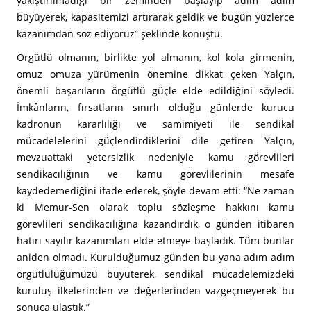
yakıştırılmadığı bir zeminden başlayıp adım adım
büyüyerek, kapasitemizi artırarak geldik ve bugün yüzlerce
kazanımdan söz ediyoruz” şeklinde konuştu.
Örgütlü olmanın, birlikte yol almanın, kol kola girmenin,
omuz omuza yürümenin önemine dikkat çeken Yalçın,
önemli başarıların örgütlü güçle elde edildiğini söyledi.
İmkânların, fırsatların sınırlı olduğu günlerde kurucu
kadronun kararlılığı ve samimiyeti ile sendikal
mücadelelerini güçlendirdiklerini dile getiren Yalçın,
mevzuattaki yetersizlik nedeniyle kamu görevlileri
sendikacılığının ve kamu görevlilerinin mesafe
kaydedemediğini ifade ederek, şöyle devam etti: “Ne zaman
ki Memur-Sen olarak toplu sözleşme hakkını kamu
görevlileri sendikacılığına kazandırdık, o günden itibaren
hatırı sayılır kazanımları elde etmeye başladık. Tüm bunlar
aniden olmadı. Kurulduğumuz günden bu yana adım adım
örgütlülüğümüzü büyüterek, sendikal mücadelemizdeki
kuruluş ilkelerinden ve değerlerinden vazgeçmeyerek bu
sonuca ulaştık.”