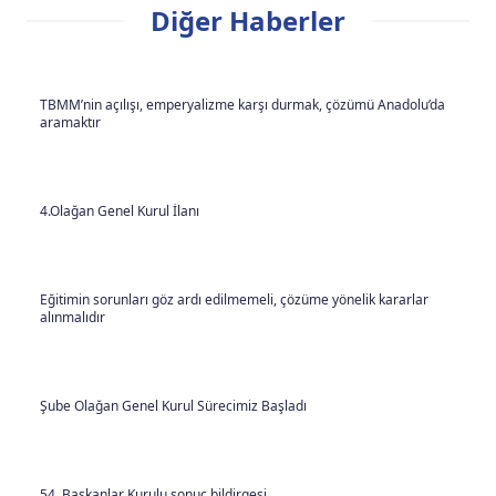
Diğer Haberler
TBMM’nin açılışı, emperyalizme karşı durmak, çözümü Anadolu’da
aramaktır
4.Olağan Genel Kurul İlanı
Eğitimin sorunları göz ardı edilmemeli, çözüme yönelik kararlar
alınmalıdır
Şube Olağan Genel Kurul Sürecimiz Başladı
54. Başkanlar Kurulu sonuç bildirgesi