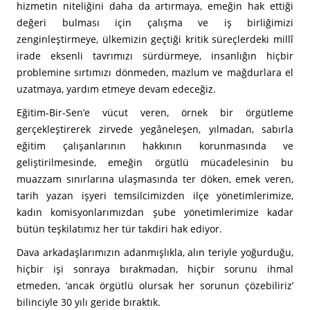
hizmetin niteliğini daha da artırmaya, emeğin hak ettiği
değeri bulması için çalışma ve iş birliğimizi
zenginleştirmeye, ülkemizin geçtiği kritik süreçlerdeki millî
irade eksenli tavrımızı sürdürmeye, insanlığın hiçbir
problemine sırtımızı dönmeden, mazlum ve mağdurlara el
uzatmaya, yardım etmeye devam edeceğiz.
Eğitim-Bir-Sen’e vücut veren, örnek bir örgütleme
gerçekleştirerek zirvede yegâneleşen, yılmadan, sabırla
eğitim çalışanlarının hakkının korunmasında ve
geliştirilmesinde, emeğin örgütlü mücadelesinin bu
muazzam sınırlarına ulaşmasında ter döken, emek veren,
tarih yazan işyeri temsilcimizden ilçe yönetimlerimize,
kadın komisyonlarımızdan şube yönetimlerimize kadar
bütün teşkilatımız her tür takdiri hak ediyor.
Dava arkadaşlarımızın adanmışlıkla, alın teriyle yoğurduğu,
hiçbir işi sonraya bırakmadan, hiçbir sorunu ihmal
etmeden, ‘ancak örgütlü olursak her sorunun çözebiliriz’
bilinciyle 30 yılı geride bıraktık.