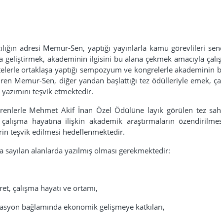
lığın adresi Memur-Sen, yaptığı yayınlarla kamu görevlileri send
a geliştirmek, akademinin ilgisini bu alana çekmek amacıyla çalı
telerle ortaklaşa yaptığı sempozyum ve kongrelerle akademinin b
diren Memur-Sen, diğer yandan başlattığı tez ödülleriyle emek, ç
 yazımını teşvik etmektedir.
irenlerle Mehmet Akif İnan Özel Ödülüne layık görülen tez sah
 çalışma hayatına ilişkin akademik araştırmaların özendirilme
rin teşvik edilmesi hedeflenmektedir.
da sayılan alanlarda yazılmış olması gerekmektedir:
et, çalışma hayatı ve ortamı,
flasyon bağlamında ekonomik gelişmeye katkıları,