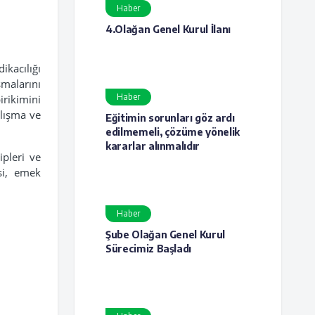
Haber
4.Olağan Genel Kurul İlanı
ikacılığı
şmalarını
Haber
irikimini
alışma ve
Eğitimin sorunları göz ardı
edilmemeli, çözüme yönelik
kararlar alınmalıdır
ipleri ve
si, emek
Haber
Şube Olağan Genel Kurul
Sürecimiz Başladı