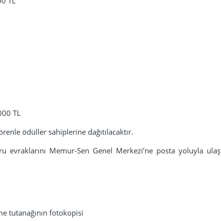
00 TL
.000 TL
renle ödüller sahiplerine dağıtılacaktır.
ru evraklarını Memur-Sen Genel Merkezi’ne posta yoluyla ulaşt
rme tutanağının fotokopisi