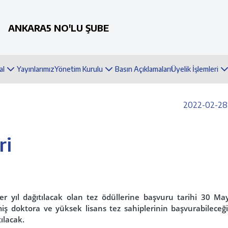
ANKARA5 NO'LU ŞUBE
al
Yayınlarımız
Yönetim Kurulu
Basın Açıklamaları
Üyelik İşlemleri
2022-02-28 
ri
her yıl dağıtılacak olan tez ödüllerine başvuru tarihi 30 Ma
iş doktora ve yüksek lisans tez sahiplerinin başvurabileceği
tılacak.