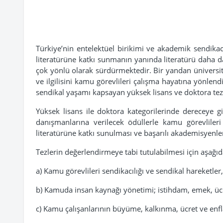
Türkiye’nin entelektüel birikimi ve akademik sendikacı
literatürüne katkı sunmanın yanında literatürü daha d
çok yönlü olarak sürdürmektedir. Bir yandan üniversi
ve ilgilisini kamu görevlileri çalışma hayatına yönlen
sendikal yaşamı kapsayan yüksek lisans ve doktora tez
Yüksek lisans ile doktora kategorilerinde dereceye g
danışmanlarına verilecek ödüllerle kamu görevlileri
literatürüne katkı sunulması ve başarılı akademisyenle
Tezlerin değerlendirmeye tabi tutulabilmesi için aşağı
a) Kamu görevlileri sendikacılığı ve sendikal hareketler,
b) Kamuda insan kaynağı yönetimi; istihdam, emek, ücr
c) Kamu çalışanlarının büyüme, kalkınma, ücret ve en