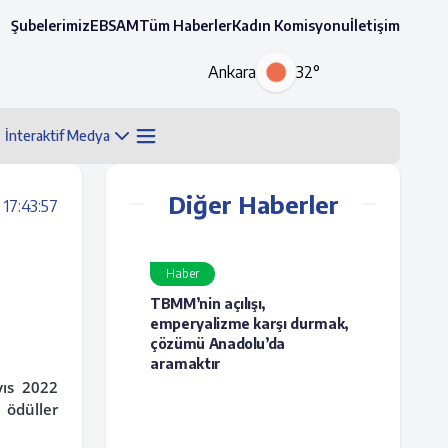
Şubelerimiz
EBSAM
Tüm Haberler
Kadın Komisyonu
İletişim
Ankara
32°
İnteraktif Medya
Diğer Haberler
17:43:57
Haber
TBMM’nin açılışı,
emperyalizme karşı durmak,
çözümü Anadolu’da
aramaktır
yıs 2022
 ödüller