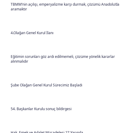
TBMM’nin açılışı, emperyalizme karşı durmak, çözümü Anadolu’da
aramaktır
4.Olağan Genel Kurul İlanı
Eğitimin sorunları göz ardı edilmemeli, çözüme yönelik kararlar
alınmalıdır
Şube Olağan Genel Kurul Sürecimiz Başladı
54. Başkanlar Kurulu sonuç bildirgesi
Hak, Emek ve Adalet Mücadelesi 27 Yaşında