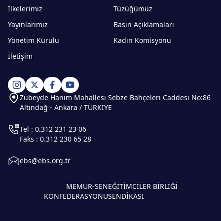
İlkelerimiz
Tüzüğümüz
Yayınlarımız
Basın Açıklamaları
Yönetim Kurulu
Kadın Komisyonu
İletişim
Zübeyde Hanım Mahallesi Sebze Bahçeleri Caddesi No:86
Altındağ - Ankara / TÜRKİYE
Tel : 0.312 231 23 06
Faks : 0.312 230 65 28
ebs@ebs.org.tr
MEMUR-SEN
EĞİTİMCİLER BİRLİĞİ
KONFEDERASYONU
SENDİKASI