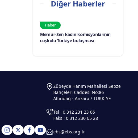
Diğer Haberler
Haber
Memur-Sen kadın komisyonlarının
coşkulu Türkiye buluşması
Zübeyde Hanım Mahallesi Sebze
Bahçeleri Caddesi No:86
Altındağ - Ankara / TÜRKİYE
Tel : 0.312 231 23 06
Faks : 0.312 230 65 28
ebs@ebs.org.tr