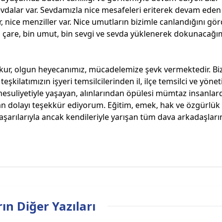
 sevdalar var. Sevdamızla nice mesafeleri eriterek devam eden
 nice menziller var. Nice umutların bizimle canlandığını gö
in çare, bin umut, bin sevgi ve sevda yüklenerek dokunacağı
ur, olgun heyecanımız, mücadelemize şevk vermektedir. Bi
eşkilatımızın işyeri temsilcilerinden il, ilçe temsilci ve yönet
esuliyetiyle yaşayan, alınlarından öpülesi mümtaz insanlard
dan dolayı teşekkür ediyorum. Eğitim, emek, hak ve özgürlük
şarılarıyla ancak kendileriyle yarışan tüm dava arkadaşları
ın Diğer Yazıları