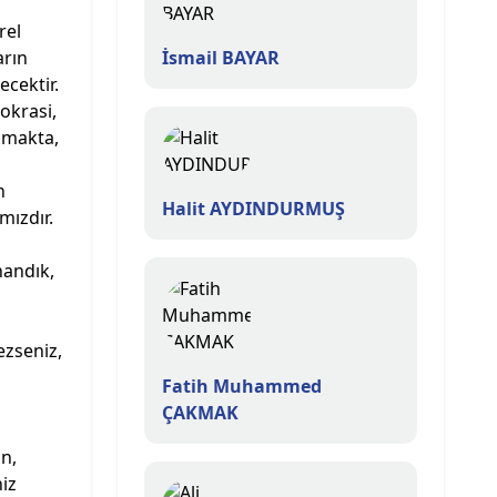
rel
arın
İsmail BAYAR
ecektir.
okrasi,
anmakta,
n
Halit AYDINDURMUŞ
mızdır.
nandık,
ezseniz,
Fatih Muhammed
ÇAKMAK
n,
iz