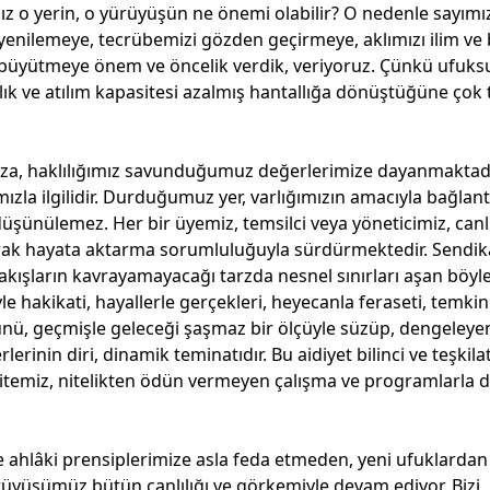
ız o yerin, o yürüyüşün ne önemi olabilir? O nedenle sayımı
enilemeye, tecrübemizi gözden geçirmeye, aklımızı ilim ve b
e büyütmeye önem ve öncelik verdik, veriyoruz. Çünkü ufuks
ık ve atılım kapasitesi azalmış hantallığa dönüştüğüne çok 
za, haklılığımız savunduğumuz değerlerimize dayanmaktadı
zla ilgilidir. Durduğumuz yer, varlığımızın amacıyla bağlantı
 düşünülemez. Her bir üyemiz, temsilci veya yöneticimiz, canl
olarak hayata aktarma sorumluluğuyla sürdürmektedir. Sendi
akışların kavrayamayacağı tarzda nesnel sınırları aşan böyle
le hakikati, hayallerle gerçekleri, heyecanla feraseti, temkin
ugünü, geçmişle geleceği şaşmaz bir ölçüyle süzüp, dengeleye
rlerinin diri, dinamik teminatıdır.
Bu aidiyet bilinci ve teşkila
sitemiz, nitelikten ödün vermeyen çalışma ve programlarla 
e ahlâki prensiplerimize asla feda etmeden, yeni ufuklardan
üyüşümüz bütün canlılığı ve görkemiyle devam ediyor. Bizi