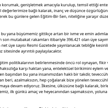
ını korumak, genişletmek amacıyla kurulup, temsil ettiği ente
rel değerlerimize bağlı kalarak, inanç ve düşünce özgürlüğü
nerek bu günlere gelen Eğitim-Bir-Sen, niteliğine yaraşır düz
en bu yana büyümemiz gittikçe artan bir ivme ve emin adımla
an son mutabakat rakamları itibariyle 396.421 olan üye sayım
 net üye sayısı Resmi Gazetede yayınlanacak tebliğle kesinli
z sitesinde ayrıntılı paylaşılacaktır.
tim politikalarının belirlenmesinde öncü rol oynayan, fikir 
, haksızlığa karşı haktan yana, entelektüel birikimini eylem v
 başından bu yana insanımızdan haklı bir takdir, teveccüh
an beri, azalmaksızın, hep çoğalarak bize yönelen teveccüh
lmaya devam ediyoruz. İlkesine, ülküsüne bağlı kalarak, birl
tlemiz, ilk günkü amaç ve heyecanından sapmaksızın, yoluna