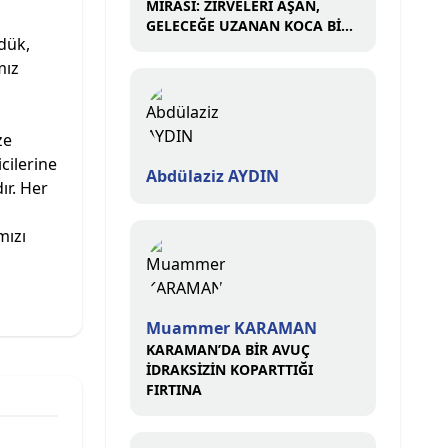
MİRASI: ZİRVELERİ AŞAN,
GELECEĞE UZANAN KOCA BİR
rdük,
ÇINAR
mız
ze
icilerine
Abdülaziz AYDIN
ır. Her
mızı
Muammer KARAMAN
KARAMAN’DA BİR AVUÇ
İDRAKSİZİN KOPARTTIĞI
FIRTINA