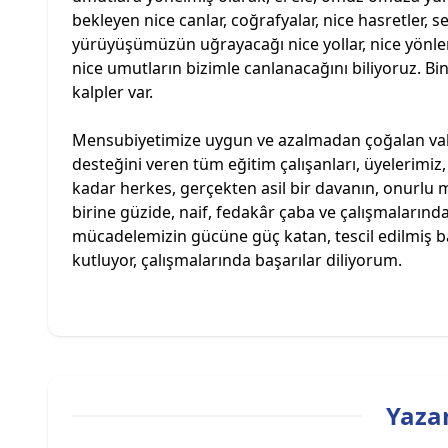
bekleyen nice canlar, coğrafyalar, nice hasretler,
yürüyüşümüzün uğrayacağı nice yollar, nice yönler,
nice umutların bizimle canlanacağını biliyoruz. B
kalpler var.
Mensubiyetimize uygun ve azalmadan çoğalan vak
desteğini veren tüm eğitim çalışanları, üyelerimiz, t
kadar herkes, gerçekten asil bir davanın, onurlu m
birine güzide, naif, fedakâr çaba ve çalışmaların
mücadelemizin gücüne güç katan, tescil edilmiş ba
kutluyor, çalışmalarında başarılar diliyorum.
Yazar