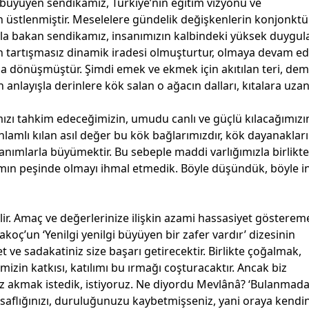
ı büyüyen sendikamız, Türkiye’nin eğitim vizyonu ve
 üstlenmiştir. Meselelere gündelik değişkenlerin konjonktü
çısıyla bakan sendikamız, insanımızın kalbindeki yüksek duygul
in tartışmasız dinamik iradesi olmuşturtur, olmaya devam ed
a dönüşmüştür. Şimdi emek ve ekmek için akıtılan teri, dem
anlayışla derinlere
kök salan o ağacın dalları, kıtalara uz
mızı tahkim edeceğimizin, umudu canlı ve güçlü kılacağımızı
lamlı kılan asıl değer bu kök bağlarımızdır, kök dayanakları
anımlarla büyümektir. Bu sebeple maddi varlığımızla birlikte
ımın peşinde olmayı ihmal etmedik. Böyle düşündük, böyle i
ilir. Amaç ve değerlerinize ilişkin azami hassasiyet gösterem
koç’un ‘Yenilgi yenilgi büyüyen bir zafer vardır’ dizesinin
t ve sadakatiniz size başarı getirecektir. Birlikte çoğalmak,
izin katkısı, katılımı bu ırmağı coşturacaktır. Ancak biz
iz akmak istedik, istiyoruz. Ne diyordu Mevlânâ? ‘Bulanmada
aflığınızı, duruluğunuzu kaybetmişseniz, yani oraya kendin