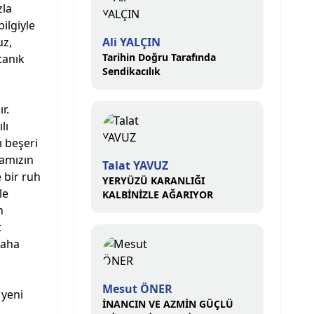
zla
ilgiyle
uz,
Ali YALÇIN
Tarihin Doğru Tarafında
tanık
Sendikacılık
r.
lı
ı beşeri
kamızın
Talat YAVUZ
 bir ruh
YERYÜZÜ KARANLIĞI
le
KALBİNİZLE AĞARIYOR
n
t
daha
Mesut ÖNER
 yeni
İNANCIN VE AZMİN GÜÇLÜ