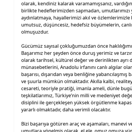
olarak, kendiniz kalarak varamamışsanız, vardığın
birlikte hedeflerimizden sapmadan, umutlarımızı y
aydınlatmaya, hayallerimizi akıl ve özlemlerimizl
umutsuz, düşüncesiz, hedefsiz büyümelerin, canlıl
olmuşuzdur.
Gücümüz sayısal çokluğumuzdan önce haklılığımı
Başarımız her şeyden önce duruş yerimiz ve tarzımı
olarak tarihsel, kültürel değer ve derinlikten ayrı
münasebetlerini, Anadolu irfanını canlı algılar 
başarısı, dışarıdan veya benliğine yabancılaşmış b
ve şuurla mümkün olmaktadır. Akılla kalbi, realitey
cesareti, teoriyle pratiği, imanla ameli, dünle b
teşkilatlarımız, Türkiye’nin milli ve medeniyet değe
disiplini ile gerçekleşen yüksek örgütlenme kapa
yararlı olmaktadır, daha verimli olacaktır.
Bizi başarıya götüren araç ve aşamaları, manevi v
umutlara yönelmiş olarak, el ele, omuz omuza yür