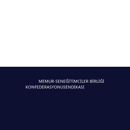
MEMUR-SEN
EĞİTİMCİLER BİRLİĞİ
KONFEDERASYONU
SENDİKASI