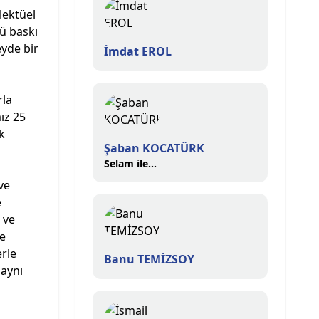
lektüel
nü baskı
eyde bir
İmdat EROL
rla
ız 25
k
Şaban KOCATÜRK
Selam ile...
ve
e
 ve
le
erle
Banu TEMİZSOY
 aynı