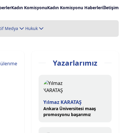
erler
Kadın Komisyonu
Kadın Komisyonu Haberleri
İletişim
tif Medya
Hukuk
Yazarlarımız
tülenme
Yılmaz KARATAŞ
Ankara Üniversitesi maaş
promosyonu başarımız