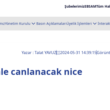
Şubelerimiz
EBSAM
Tüm Hab
mız
Yönetim Kurulu
Basın Açıklamaları
Üyelik İşlemleri
İnterak
Yazar : Talat YAVUZ
2024-05-31 14:39:15
Görün
le canlanacak nice