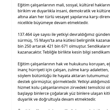
Eğitim çalışanlarının mali, sosyal, kültürel haklar
birikim ve duyarlıkla insani, demokratik ve kültü
altına alan her türlü vesayet yapılarına karşı dire
nicelikle büyümeye devam etmektedir.
137.464 üye sayısı ile yetkiyi devraldığımız günd
sürmüş, 15 Mayıs’ta ana kütlesi belirginlik kazan
bin 250 artarak 421 bin 671 olmuştur. Sendikaların
kazanacaktır. Tebliğle birlikte kesin bilgi sendikamı
Eğitim çalışanlarının hak ve hukukunu koruyan, eği
inanç hürriyeti için çalışan, zulme karşı adaletten
söylem bütünlüğü ile hayata aktaran tutumumuz en
destek görmüştür, görmektedir. Yetkiyi aldığımızd
hizmet kolu çalışanlarımızın zirvedeki temsilcisi o
başlayıp binlerce çoğalarak yüz binlere ulaşan ki
duyarlık ve doğrultuyla devam etmektedir.