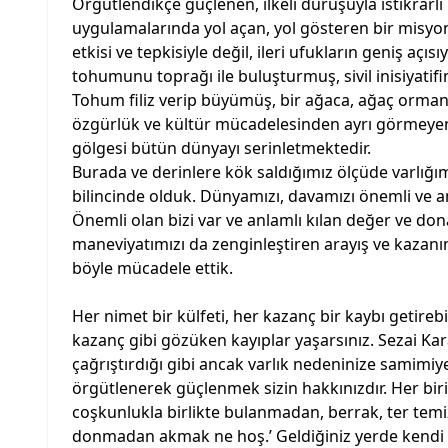
Örgütlendikçe güçlenen, ilkeli duruşuyla istikrarl
uygulamalarında yol açan, yol gösteren bir misyon
etkisi ve tepkisiyle değil, ileri ufukların geniş a
tohumunu toprağı ile buluşturmuş, sivil inisiyatif
Tohum filiz verip büyümüş, bir ağaca, ağaç orman
özgürlük ve kültür mücadelesinden ayrı görmeyen 
gölgesi bütün dünyayı serinletmektedir.
Burada ve derinlere kök saldığımız ölçüde varlığı
bilincinde olduk. Dünyamızı, davamızı önemli ve an
Önemli olan bizi var ve anlamlı kılan değer ve don
maneviyatımızı da zenginleştiren arayış ve kazan
böyle mücadele ettik.
Her nimet bir külfeti, her kazanç bir kaybı getireb
kazanç gibi gözüken kayıplar yaşarsınız. Sezai Kara
çağrıştırdığı gibi ancak varlık nedeninize samimiye
örgütlenerek güçlenmek sizin hakkınızdır. Her birim
coşkunlukla birlikte bulanmadan, berrak, ter tem
donmadan akmak ne hoş.’ Geldiğiniz yerde kendi s