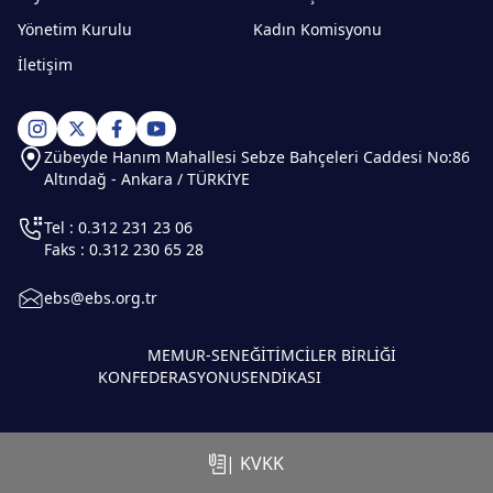
Yönetim Kurulu
Kadın Komisyonu
İletişim
Zübeyde Hanım Mahallesi Sebze Bahçeleri Caddesi No:86
Altındağ - Ankara / TÜRKİYE
Tel : 0.312 231 23 06
Faks : 0.312 230 65 28
ebs@ebs.org.tr
MEMUR-SEN
EĞİTİMCİLER BİRLİĞİ
KONFEDERASYONU
SENDİKASI
| KVKK