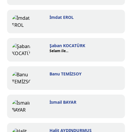
İmdat EROL
Şaban KOCATÜRK
Selam ile...
Banu TEMİZSOY
İsmail BAYAR
Halit AYDINDURMUŞ