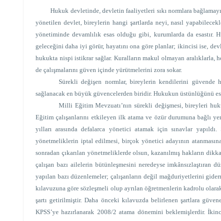
Hukuk devletinde, devletin faaliyetleri sıkı normlara bağlamayı ön
yönetilen devlet, bireylerin hangi şartlarda neyi, nasıl yapabilece
yönetiminde devamlılık esas olduğu gibi, kurumlarda da esastır. Hu
geleceğini daha iyi görür, hayatını ona göre planlar; ikincisi ise, 
hukukta nispi istikrar
sağlar. Kuralların makul olmayan aralıklarla, 
de çalışmalarını güven içinde yürütmelerini zora sokar.
Sürekli değişen normlar, bireylerin kendilerini güvende h
sağlanacak en büyük güvencelerden biridir. Hukukun üstünlüğünü esas
Milli Eğitim Mevzuatı’nın sürekli değişmesi, bireyleri hu
Eğitim çalışanlarını etkileyen ilk atama ve özür durumuna bağlı ye
yılları arasında defalarca yönetici atamak için sınavlar yapıldı
yönetmeliklerin iptal edilmesi, birçok yönetici adayının atanmasın
sonradan çıkarılan yönetmeliklerde olsun, kazanılmış hakların dikkat
çalışan bazı ailelerin bütünleşmesini neredeyse imkânsızlaştıran d
yapılan bazı düzenlemeler; çalışanların değil mağduriyetlerini gider
kılavuzuna göre sözleşmeli olup ayrılan öğretmenlerin kadrolu olarak
şartı getirilmiştir. Daha önceki kılavuzda belirlenen şartlara güve
KPSS’ye hazırlanarak 2008/2 atama dönemini beklemişlerdir. İkinc