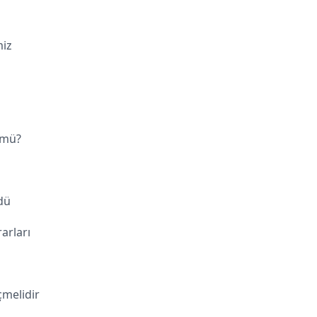
iz
 mü?
dü
arları
melidir