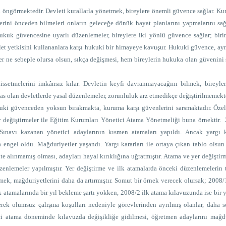
görmektedir. Devleti kurallarla yönetmek, bireylere önemli güvence sağlar. Kur
klerini önceden bilmeleri onların geleceğe dönük hayat planlarını yapmalarını sağ
kuk güvencesine uyarlı düzenlemeler, bireylere iki yönlü güvence sağlar; birin
devlet yetkisini kullananlara karşı hukuki bir himayeye kavuşur. Hukuki güvence, a
her ne sebeple olursa olsun, sıkça değişmesi, hem bireylerin hukuka olan güvenini 
issetmelerini imkânsız kılar. Devletin keyfi davranmayacağını bilmek, bireyle
 olan devletlerde yasal düzenlemeler, zorunluluk arz etmedikçe değiştirilmemekte
kuki güvenceden yoksun bırakmakta, kuruma karşı güvenlerini sarsmaktadır. Özel
r değiştirmeler ile Eğitim Kurumları Yönetici Atama Yönetmeliği buna örnektir.
. Sınavı kazanan yönetici adaylarının kısmen atamaları yapıldı. Ancak yargı ka
a engel oldu. Mağduriyetler yaşandı. Yargı kararları ile ortaya çıkan tablo olsu
e alınmamış olması, adayları hayal kırıklığına uğratmıştır. Atama ve yer değiştirm
üzenlemeler yapılmıştır. Yer değiştirme ve ilk atamalarda önceki düzenlemelerin
mek, mağduriyetlerini daha da artırmıştır. Somut bir örnek verecek olursak; 2008/
 atamalarında bir yıl bekleme şartı yokken, 2008/2 ilk atama kılavuzunda ise bir 
nerek olumsuz çalışma koşulları nedeniyle görevlerinden ayrılmış olanlar, daha s
i atama döneminde kılavuzda değişikliğe gidilmesi, öğretmen adaylarını mağdur