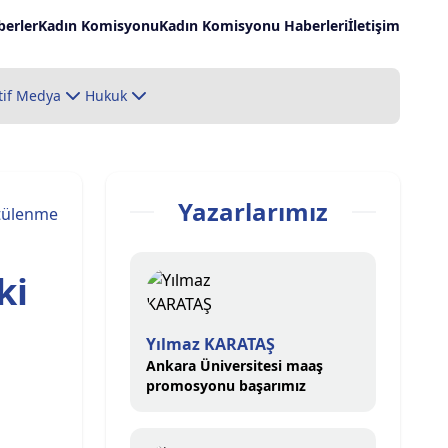
erler
Kadın Komisyonu
Kadın Komisyonu Haberleri
İletişim
tif Medya
Hukuk
Yazarlarımız
tülenme
ki
Yılmaz KARATAŞ
Ankara Üniversitesi maaş
promosyonu başarımız