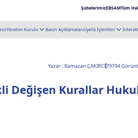
Şubelerimiz
EBSAM
Tüm Hab
mız
Yönetim Kurulu
Basın Açıklamaları
Üyelik İşlemleri
İnterak
Yazar : Ramazan ÇAKIRCI
79794 Görün
li Değişen Kurallar Huku