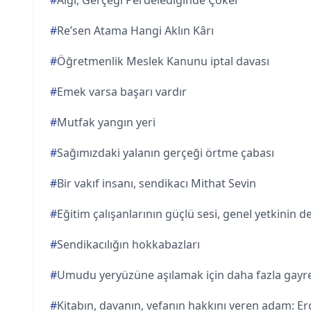
#
Algı, Gerçeği Perdelediğinde Çöker
#
Re’sen Atama Hangi Aklın Kârı
#
Öğretmenlik Meslek Kanunu iptal davası
#
Emek varsa başarı vardır
#
Mutfak yangın yeri
#
Sağımızdaki yalanın gerçeği örtme çabası
#
Bir vakıf insanı, sendikacı Mithat Sevin
#
Eğitim çalışanlarının güçlü sesi, genel yetkinin 
#
Sendikacılığın hokkabazları
#
Umudu yeryüzüne aşılamak için daha fazla gayr
#
Kitabın, davanın, vefanın hakkını veren adam: Ero