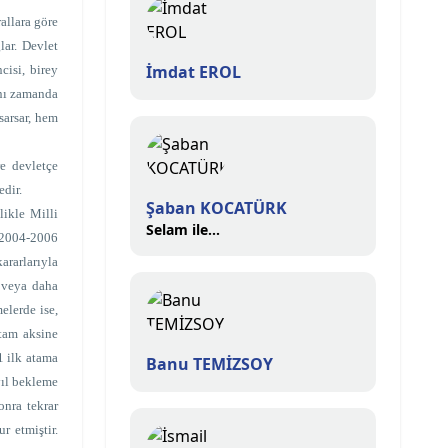
allara göre
lar. Devlet
İmdat EROL
cisi, birey
ynı zamanda
sarsar, hem
re devletçe
dir.
Şaban KOCATÜRK
likle Milli
Selam ile...
2004-2006
rarlarıyla
n veya daha
elerde ise,
 tam aksine
1 ilk atama
Banu TEMİZSOY
yıl bekleme
onra tekrar
 etmiştir.