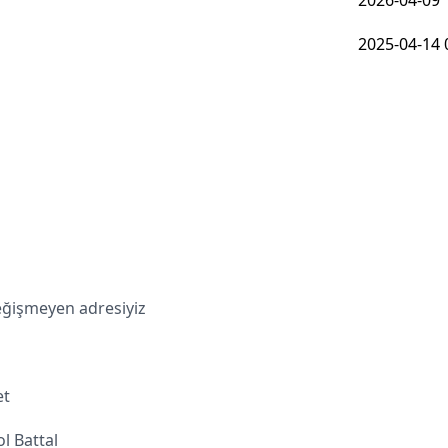
2026-04-09 
2025-04-14 
değişmeyen adresiyiz
et
l Battal