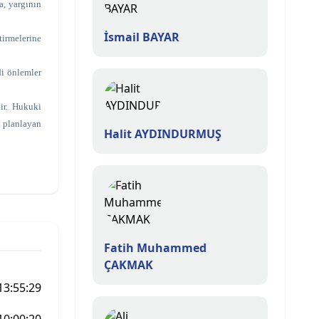
a, yargının
İsmail BAYAR
tirmelerine
di önlemler
ir. Hukuki
ı planlayan
Halit AYDINDURMUŞ
Fatih Muhammed
ÇAKMAK
13:55:29