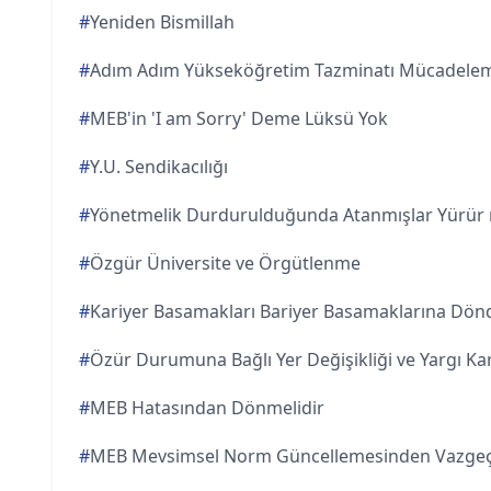
#
Yeniden Bismillah
#
Adım Adım Yükseköğretim Tazminatı Mücadelem
#
MEB'in 'I am Sorry' Deme Lüksü Yok
#
Y.U. Sendikacılığı
#
Yönetmelik Durdurulduğunda Atanmışlar Yürür
#
Özgür Üniversite ve Örgütlenme
#
Kariyer Basamakları Bariyer Basamaklarına Dön
#
Özür Durumuna Bağlı Yer Değişikliği ve Yargı Kar
#
MEB Hatasından Dönmelidir
#
MEB Mevsimsel Norm Güncellemesinden Vazgeç