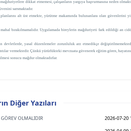
l mağduriyetlere dikkat etmemesi, çalışanların yargıya başvurmasına neden olmakt
üvenini sarsmaktadır.
r planlarını alt üst etmekte, yürütme makamında bulunanlara olan güvenlerini yi
mahal bırakılmamalıdır. Uygulamada bireylerin mağduriyeti fark edildiği an cid
etlerde, yasal düzenlemeler zorunluluk arz etmedikçe değiştirilmemekted
kıntılar vermektedir. Çünkü yürürlükteki mevzuata güvenerek eğitim gören, hayatın
rilmesi sonucu mağdur olmaktadırlar.
ın Diğer Yazıları
AS GÖREV OLMALIDIR
2026-07-20 