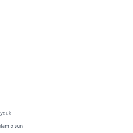
oyduk
elam olsun