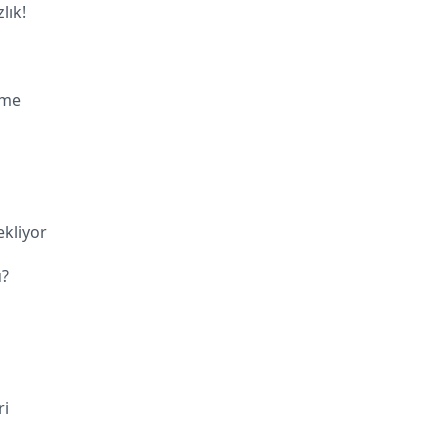
lık!
nme
kliyor
ü?
ri