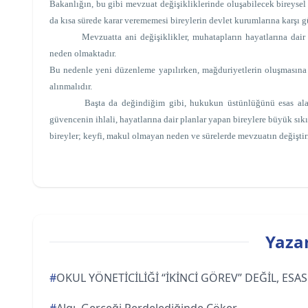
Bakanlığın, bu gibi mevzuat değişikliklerinde oluşabilecek bireyse
da kısa sürede karar verememesi bireylerin devlet kurumlarına karşı g
Mevzuatta ani değişiklikler, muhatapların hayatlarına dai
neden olmaktadır.
Bu nedenle yeni düzenleme yapılırken, mağduriyetlerin oluşmasına 
alınmalıdır.
Başta da değindiğim gibi, hukukun üstünlüğünü esas alan devl
güvencenin ihlali, hayatlarına dair planlar yapan bireylere büyük sı
bireyler; keyfi, makul olmayan neden ve sürelerde mevzuatın değişti
Yazar
#
OKUL YÖNETİCİLİĞİ “İKİNCİ GÖREV” DEĞİL, ES