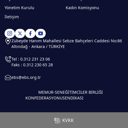
Yönetim Kurulu
Kadın Komisyonu
İletişim
Zübeyde Hanım Mahallesi Sebze Bahçeleri Caddesi No:86
Altındağ - Ankara / TÜRKİYE
Tel : 0.312 231 23 06
Faks : 0.312 230 65 28
ebs@ebs.org.tr
MEMUR-SEN
EĞİTİMCİLER BİRLİĞİ
KONFEDERASYONU
SENDİKASI
| KVKK