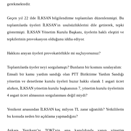
gerekmektedir.
Geçen yıl 22 ilde İLKSAN bilgilendirme toplantıları düzenlenmişti. Bu
toplantılarda üyeleri İLKSAN’ın usulsüzlüklerini dile getirerek, tepki
göstermişti. İLKSAN Yönetim Kurulu Başkanı, üyelerin haklı eleştiri ve
tepkilerinin provokasyon olduğunu iddia ediyor.
Hakkını arayan üyeleri provokatörlükle mi suçluyorsunuz?
Toplantılarda üyeler neyi sorgulamıştı? Bunların bir kısmını sıralayalım:
Emsali bir kamu yardım sandığı olan PTT Biriktirme Yardım Sandığı
yönetim ve denetleme kurulu üyeleri huzur hakkı olarak 1 asgari ücret
alırken, İLKSAN yönetim kurulu başkanının 7, yönetim kurulu üyelerinin
4 asgari ücret almasının sorgulanması değil miydi?
Yenikent arsasından İLKSAN kaç milyon TL zarar uğratıldı? Yetkililerin
bu konuda neden bir açıklama yapmadığını?
Ankara Yenikent’te TOKİ’nin arsa karşılığında yapıp yönetim