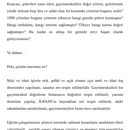
Kısacası, şirketleri zarar eden, gayrimenkulleri değer yitiren, gelirlerinin
yüzde doksan beşi faiz ve aidat olan bir kurumda yönetim başarısı nedir?
1996 yılından bugüne yöneten zihniyet hangi güzide şirketi kurmuştur?
Hangi istihdamı, hangi üretimi sağlamıştır? Ülkeye hangi katma değeri
sağlamıştır? Bu kadar su almış bir gemide neyi başarı olarak
görüyorsunuz?
Ve dahası…
Peki, çözüm önerimiz ne?
Mali ve idari işlerin etik, şeffaf ve açık olması için mali ve idari dış
denetimler yapılmalı, zararlar net tespit edilmelidir. Gayrimenkulleri bir
gayrimenkul değerleme firmasınca değerleri tespit edilmeli, yatırım
denetimi yapılıp, İLKSAN’ın kaynakları net tespit edilerek, afakî
rakamlardan arındırılmalı, gayrimenkulleri biran önce satılmalıdır.
Eğitim çalışanlarının alınteri üzerinde saltanat kuranların sandıktan elleri
çektirilmeli,
sandığı zarara uğratan yönetici ve denetici tüm sorumlular