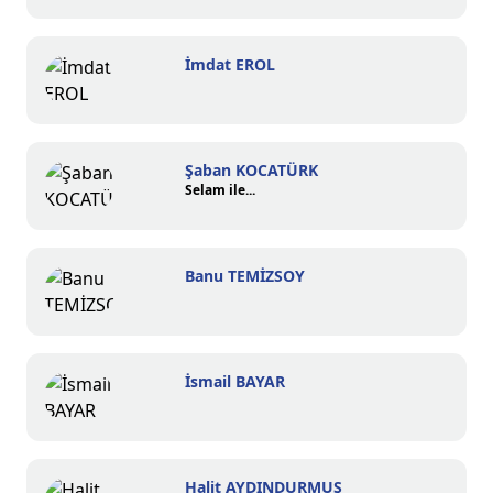
İmdat EROL
Şaban KOCATÜRK
Selam ile...
Banu TEMİZSOY
İsmail BAYAR
Halit AYDINDURMUŞ