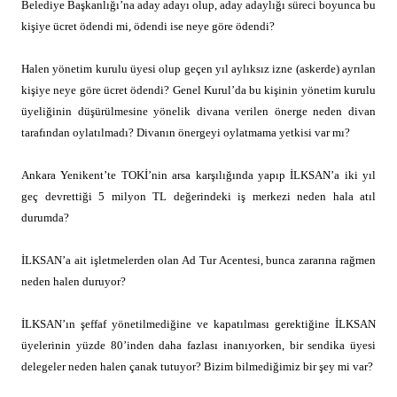
Belediye Başkanlığı’na aday adayı olup, aday adaylığı süreci boyunca bu
kişiye ücret ödendi mi, ödendi ise neye göre ödendi?
Halen yönetim kurulu üyesi olup geçen yıl aylıksız izne (askerde) ayrılan
kişiye neye göre ücret ödendi? Genel Kurul’da bu kişinin yönetim kurulu
üyeliğinin düşürülmesine yönelik divana verilen önerge neden divan
tarafından oylatılmadı? Divanın önergeyi oylatmama yetkisi var mı?
Ankara Yenikent’te TOKİ’nin arsa karşılığında yapıp İLKSAN’a iki yıl
geç devrettiği 5 milyon TL değerindeki iş merkezi neden hala atıl
durumda?
İLKSAN’a ait işletmelerden olan Ad Tur Acentesi, bunca zararına rağmen
neden halen duruyor?
İLKSAN’ın şeffaf yönetilmediğine ve kapatılması gerektiğine İLKSAN
üyelerinin yüzde 80’inden daha fazlası inanıyorken, bir sendika üyesi
delegeler neden halen çanak tutuyor? Bizim bilmediğimiz bir şey mi var?