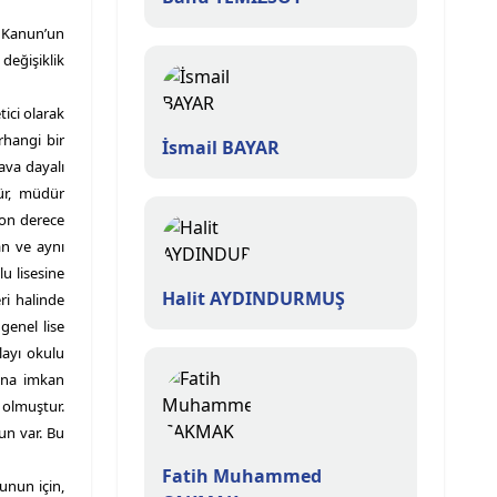
ı Kanun’un
değişiklik
tici olarak
rhangi bir
İsmail BAYAR
ava dayalı
ür, müdür
son derece
an ve aynı
u lisesine
Halit AYDINDURMUŞ
ri halinde
genel lise
layı okulu
rına imkan
 olmuştur.
un var. Bu
Fatih Muhammed
nun için,