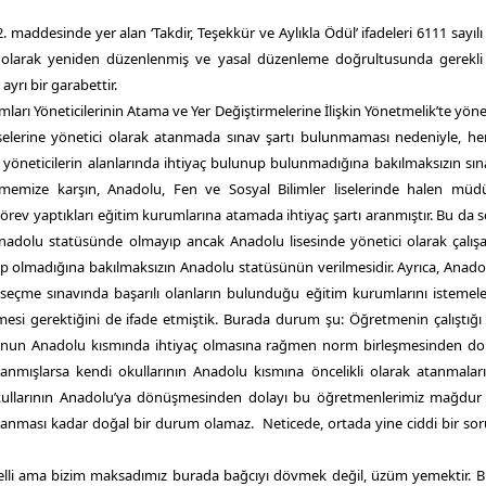
maddesinde yer alan ‘Takdir, Teşekkür ve Aylıkla Ödül’ ifadeleri 6111 sayıl
l’ olarak yeniden düzenlenmiş ve yasal düzenleme doğrultusunda gerekli 
yrı bir garabettir.
mları Yöneticilerinin Atama ve Yer Değiştirmelerine İlişkin Yönetmelik’te yöne
selerine yönetici olarak atanmada sınav şartı bulunmaması nedeniyle, he
öneticilerin alanlarında ihtiyaç bulunup bulunmadığına bakılmaksızın sın
tmemize karşın, Anadolu, Fen ve Sosyal Bilimler liselerinde halen müd
rev yaptıkları eğitim kurumlarına atamada ihtiyaç şartı aranmıştır. Bu da 
 Anadolu statüsünde olmayıp ancak Anadolu lisesinde yönetici olarak çalış
 olmadığına bakılmaksızın Anadolu statüsünün verilmesidir. Ayrıca, Anadol
çme sınavında başarılı olanların bulunduğu eğitim kurumlarını istemele
esi gerektiğini de ifade etmiştik. Burada durum şu: Öğretmenin çalıştığı 
kulunun Anadolu kısmında ihtiyaç olmasına rağmen norm birleşmesinden do
nmışlarsa kendi okullarının Anadolu kısmına öncelikli olarak atanmala
ı okullarının Anadolu’ya dönüşmesinden dolayı bu öğretmenlerimiz mağdur
anması kadar doğal bir durum olamaz. Neticede, ortada yine ciddi bir sor
li ama bizim maksadımız burada bağcıyı dövmek değil, üzüm yemektir. Bu