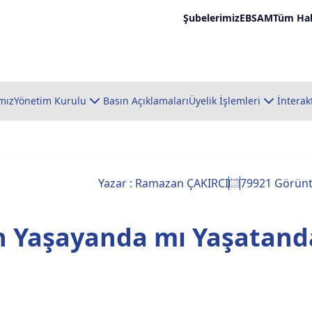
Şubelerimiz
EBSAM
Tüm Hab
mız
Yönetim Kurulu
Basın Açıklamaları
Üyelik İşlemleri
İnterak
Yazar : Ramazan ÇAKIRCI
79921 Görün
n Yaşayanda mı Yaşatand