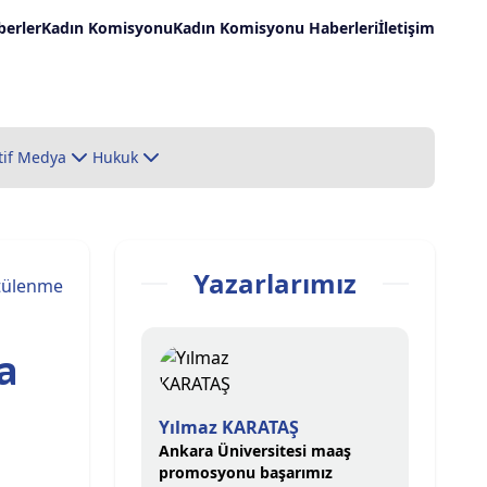
erler
Kadın Komisyonu
Kadın Komisyonu Haberleri
İletişim
tif Medya
Hukuk
Yazarlarımız
tülenme
a
Yılmaz KARATAŞ
Ankara Üniversitesi maaş
promosyonu başarımız