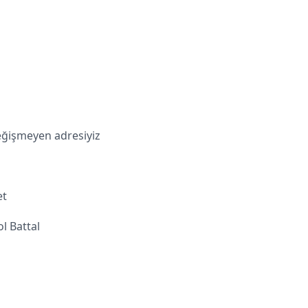
değişmeyen adresiyiz
et
l Battal