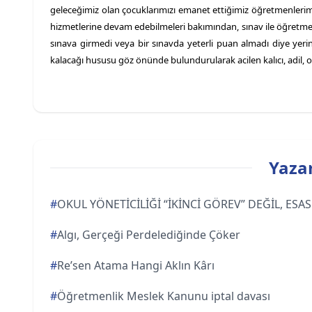
geleceğimiz olan çocuklarımızı emanet ettiğimiz öğretmenlerim
hizmetlerine devam edebilmeleri bakımından, sınav ile öğretme
sınava girmedi veya bir sınavda yeterli puan almadı diye y
kalacağı hususu göz önünde bulundurularak acilen kalıcı, adil, o
Yazar
#
OKUL YÖNETİCİLİĞİ “İKİNCİ GÖREV” DEĞİL, ES
#
Algı, Gerçeği Perdelediğinde Çöker
#
Re’sen Atama Hangi Aklın Kârı
#
Öğretmenlik Meslek Kanunu iptal davası