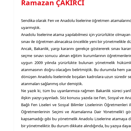
Ramazan ÇAKIRCI
Sendika olarak Fen ve Anadolu liselerine öğretmen atamalarınd
uyarmıştık.
Anadolu liselerine atama yapılabilmesi için yürürlükte olmayan
sınav ile öğretmen alınacaksa öncelikle yeni bir yönetmelikle düz
Ancak, Bakanlık, yargı kararını gerekçe göstererek sınav karar
seçme sınavı sonucu alınan eğitim kurumlarının öğretmenlerin
uygun 2009 yılında yürürlükte bulunan yönetmelik hükümler
atanmasının doğru olacağını belirtmiştik. Bu durumda hem yarg
dönüşen Anadolu liselerinde boşalan kadrolara uzun süredir s
atanmaları sağlanmış olur demiştik.
Ne yazık ki, tüm bu uyarılarımıza rağmen Bakanlık süreci yan
ilişkin yazıyı yayınladı. Söz konusu yazıda ise Fen, Sosyal ve 
Bağlı Fen Liseleri ve Sosyal Bilimler Liselerinin Öğretmenleri
Öğretmenlerinin Seçimi ve Atamalarına Dair Yönetmelik’i gö
kapsamadığı gibi bu yönetmelik Anadolu Liselerine atamaya da
bir yönetmeliktir. Bu durum dikkate alındığında, bu yazıya day