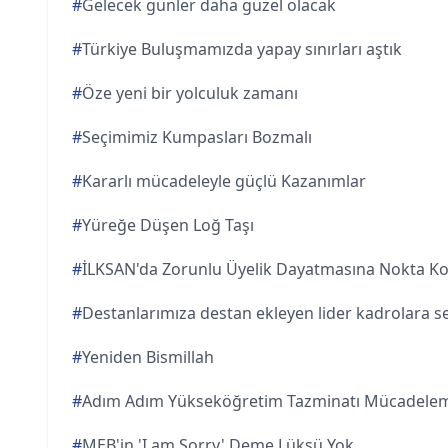
#
Gelecek günler daha güzel olacak
#
Türkiye Buluşmamızda yapay sınırları aştık
#
Öze yeni bir yolculuk zamanı
#
Seçimimiz Kumpasları Bozmalı
#
Kararlı mücadeleyle güçlü Kazanımlar
#
Yüreğe Düşen Loğ Taşı
#
İLKSAN'da Zorunlu Üyelik Dayatmasına Nokta K
#
Destanlarımıza destan ekleyen lider kadrolara s
#
Yeniden Bismillah
#
Adım Adım Yükseköğretim Tazminatı Mücadelem
#
MEB'in 'I am Sorry' Deme Lüksü Yok