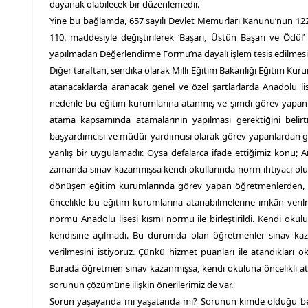
dayanak olabilecek bir düzenlemedir.
Yine bu bağlamda, 657 sayılı Devlet Memurları Kanunu’nun 122. 
110. maddesiyle değiştirilerek ‘Başarı, Üstün Başarı ve Ödü
yapılmadan Değerlendirme Formu’na dayalı işlem tesis edilmesi a
Diğer taraftan, sendika olarak Milli Eğitim Bakanlığı Eğitim Kuru
atanacaklarda aranacak genel ve özel şartlarlarda Anadolu li
nedenle bu eğitim kurumlarına atanmış ve şimdi görev yapan y
atama kapsamında atamalarının yapılması gerektiğini belir
başyardımcısı ve müdür yardımcısı olarak görev yapanlardan gö
yanlış bir uygulamadır. Oysa defalarca ifade ettiğimiz konu;
zamanda sınav kazanmışsa kendi okullarında norm ihtiyacı olup
dönüşen eğitim kurumlarında görev yapan öğretmenlerden, se
öncelikle bu eğitim kurumlarına atanabilmelerine imkân verilm
normu Anadolu lisesi kısmı normu ile birleştirildi. Kendi o
kendisine açılmadı. Bu durumda olan öğretmenler sınav kaza
verilmesini istiyoruz. Çünkü hizmet puanları ile atandıklar
Burada öğretmen sınav kazanmışsa, kendi okuluna öncelikli at
sorunun çözümüne ilişkin önerilerimiz de var.
Sorun yaşayanda mı yaşatanda mı? Sorunun kimde olduğu bel