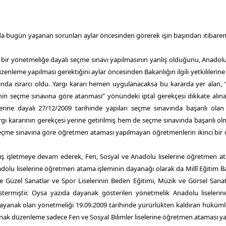
a bugün yaşanan sorunları aylar öncesinden görerek işin başından itibaren
 bir yönetmeliğe dayalı seçme sınavı yapılmasının yanlış olduğunu, Anadolu 
enleme yapılması gerektiğini aylar öncesinden Bakanlığın ilgili yetkililerine 
ında ısrarcı oldu. Yargı kararı hemen uygulanacaksa bu kararda yer alan, “
in seçme sınavına göre atanması” yönündeki iptal gerekçesi dikkate alın
ine dayalı 27/12/2009 tarihinde yapılan seçme sınavında başarılı olan 
ı kararının gerekçesi yerine getirilmiş hem de seçme sınavında başarılı o
eçme sınavına göre öğretmen ataması yapılmayan öğretmenlerin ikinci bir
lış işletmeye devam ederek, Fen, Sosyal ve Anadolu liselerine öğretmen a
Anadolu liselerine öğretmen atama işleminin dayanağı olarak da Millî Eğitim B
 ile Güzel Sanatlar ve Spor Liselerinin Beden Eğitimi, Müzik ve Görsel Sana
stermiştir. Oysa yazıda dayanak gösterilen yönetmelik Anadolu liseleri
yanak olan yönetmeliği 19.09.2009 tarihinde yürürlükten kaldıran hüküml
anak düzenleme sadece Fen ve Sosyal Bilimler liselerine öğretmen ataması y