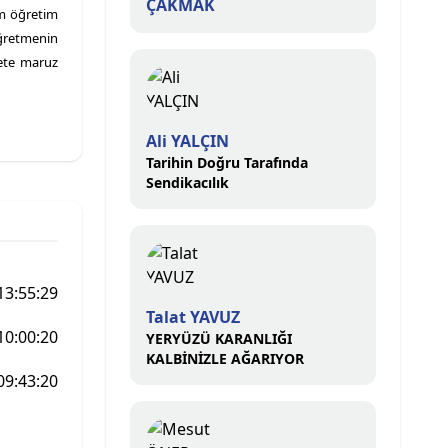
ÇAKMAK
im öğretim
öğretmenin
yete maruz
Ali YALÇIN
Tarihin Doğru Tarafında
Sendikacılık
13:55:29
Talat YAVUZ
10:00:20
YERYÜZÜ KARANLIĞI
KALBİNİZLE AĞARIYOR
09:43:20