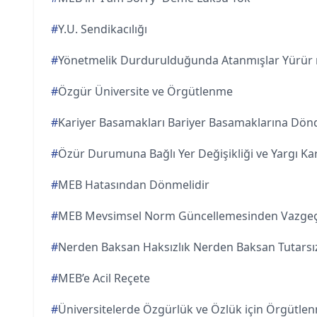
#
Y.U. Sendikacılığı
#
Yönetmelik Durdurulduğunda Atanmışlar Yürür
#
Özgür Üniversite ve Örgütlenme
#
Kariyer Basamakları Bariyer Basamaklarına Dön
#
Özür Durumuna Bağlı Yer Değişikliği ve Yargı Kar
#
MEB Hatasından Dönmelidir
#
MEB Mevsimsel Norm Güncellemesinden Vazgeç
#
Nerden Baksan Haksızlık Nerden Baksan Tutarsız
#
MEB’e Acil Reçete
#
Üniversitelerde Özgürlük ve Özlük için Örgütle