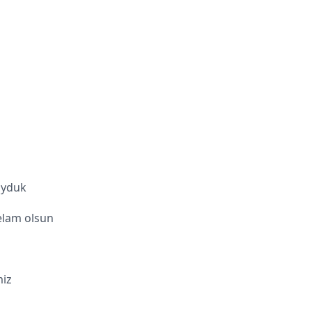
oyduk
elam olsun
iz