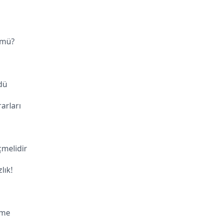
 mü?
dü
arları
melidir
lık!
nme